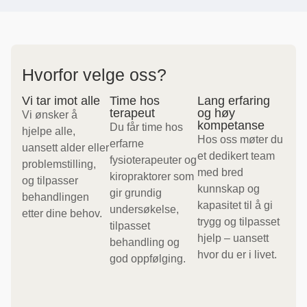
Hvorfor velge oss?
Vi tar imot alle
Time hos
Lang erfaring
terapeut
og høy
Vi ønsker å
kompetanse
Du får time hos
hjelpe alle,
Hos oss møter du
erfarne
uansett alder eller
et dedikert team
fysioterapeuter og
problemstilling,
med bred
kiropraktorer som
og tilpasser
kunnskap og
gir grundig
behandlingen
kapasitet til å gi
undersøkelse,
etter dine behov.
trygg og tilpasset
tilpasset
hjelp – uansett
behandling og
hvor du er i livet.
god oppfølging.