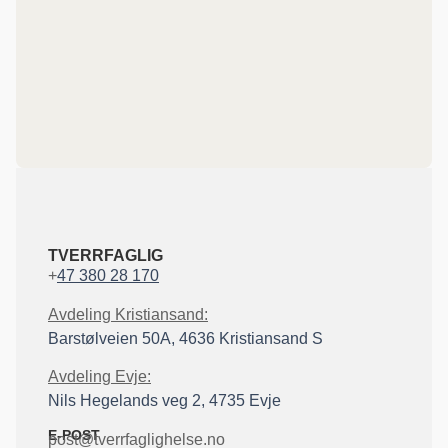
TVERRFAGLIG
+
47 380 28 170
Avdeling Kristiansand:
Barstølveien 50A, 4636 Kristiansand S
Avdeling Evje:
Nils Hegelands veg 2, 4735 Evje
E-POST
post@tverrfaglighelse.no